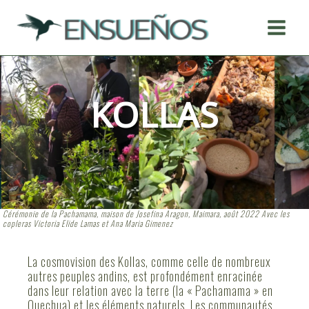
Skip
to
content
KOLLAS
Cérémonie de la Pachamama, maison de Josefina Aragon, Maimara, août 2022
Avec les
copleras Victoria Elide Lamas et Ana Maria Gimenez
La cosmovision des Kollas, comme celle de nombreux
autres peuples andins, est profondément enracinée
dans leur relation avec la terre (la « Pachamama » en
Quechua) et les éléments naturels. Les communautés