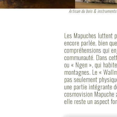
Artisan du bois & instrument
Les Mapuches luttent po
encore parlée, bien q
compréhensions qui engl
communauté. Dans cette
ou « Ngen », qui habite
montagnes. Le « Wallma
pas seulement physique
une partie intégrante d
cosmovision Mapuche a 
elle reste un aspect fo