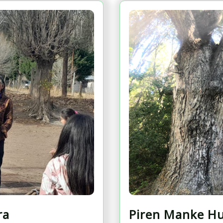
ra
Piren Manke Hu