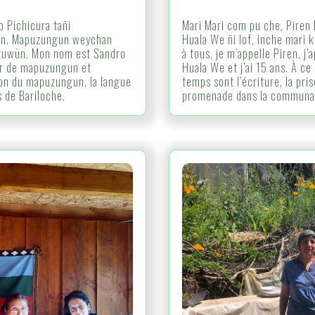
 Pichicura tañi
Mari Mari com pu che, Piren 
en. Mapuzungun weychan
Huala We ñi lof, inche mari 
 tuwün. Mon nom est Sandro
à tous, je m’appelle Piren, j
eur de mapuzungun et
Huala We et j’ai 15 ans. À c
tion du mapuzungun, la langue
temps sont l’écriture, la pris
s de Bariloche.
promenade dans la communaut