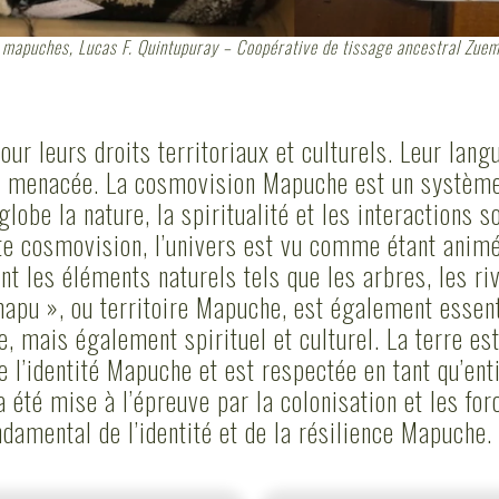
s mapuches, Lucas F. Quintupuray – Coopérative de tissage ancestral Zu
ur leurs droits territoriaux et culturels. Leur lan
ue menacée. La cosmovision Mapuche est un système
obe la nature, la spiritualité et les interactions so
 cosmovision, l’univers est vu comme étant animé 
nt les éléments naturels tels que les arbres, les riv
pu », ou territoire Mapuche, est également essentie
, mais également spirituel et culturel. La terre e
e l’identité Mapuche et est respectée en tant qu’enti
été mise à l’épreuve par la colonisation et les fo
ndamental de l’identité et de la résilience Mapuche.